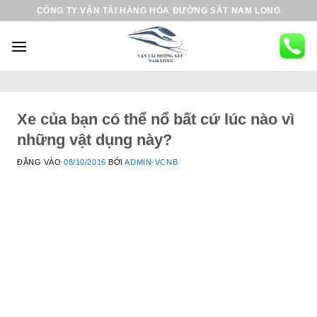
B
CÔNG TY VẬN TẢI HÀNG HÓA ĐƯỜNG SẮT NAM LONG
ỏ
q
u
a
n
ộ
Xe của bạn có thể nổ bất cứ lúc nào vì
i
những vật dụng này?
d
ĐĂNG VÀO
08/10/2016
BỞI
ADMIN-VCNB
u
n
g