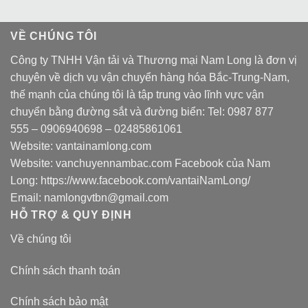
VỀ CHÚNG TÔI
Công ty TNHH Vận tải và Thương mại Nam Long là đơn vị
chuyên về dịch vụ vận chuyển hàng hóa Bắc-Trung-Nam,
thế mạnh của chúng tôi là tập trung vào lĩnh vực vận
chuyển bằng đường sắt và đường biển: Tel:
0987 877
555
–
0906940698
– 02485861061
Website:
vantainamlong.com
Website:
vanchuyennambac.com
Facebook của Nam
Long:
https://www.facebook.com/vantaiNamLong/
Email:
namlongvtbn@gmail.com
HỖ TRỢ & QUY ĐỊNH
Về chúng tôi
Chính sách thanh toán
Chính sách bảo mật