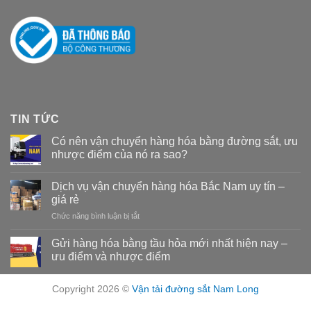
TIN TỨC
Có nên vận chuyển hàng hóa bằng đường sắt, ưu
nhược điểm của nó ra sao?
Dịch vụ vận chuyển hàng hóa Bắc Nam uy tín –
giá rẻ
Chức năng bình luận bị tắt
ở
Dịch
vụ
Gửi hàng hóa bằng tầu hỏa mới nhất hiện nay –
vận
ưu điểm và nhược điểm
chuyển
hàng
hóa
Copyright 2026 ©
Vận tải đường sắt Nam Long
Bắc
Nam