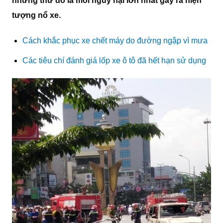
những thứ đó là mối nguy hại lớn nhất gây ra hiện
tượng nổ xe.
Cách khắc phục xe chết máy do đường ngập vì mưa
Các tiêu chí đánh giá lốp xe ô tô đã hết hạn sử dụng